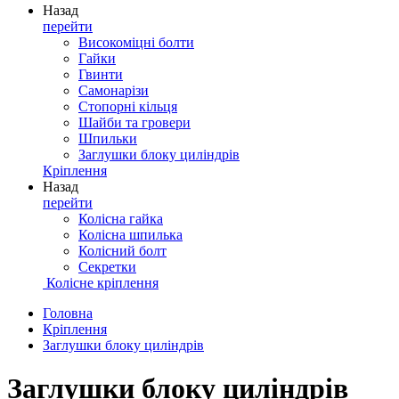
Назад
перейти
Високоміцні болти
Гайки
Гвинти
Самонарізи
Стопорні кільця
Шайби та гровери
Шпильки
Заглушки блоку циліндрів
Кріплення
Назад
перейти
Колісна гайка
Колісна шпилька
Колісний болт
Секретки
Колісне кріплення
Головна
Кріплення
Заглушки блоку циліндрів
Заглушки блоку циліндрів