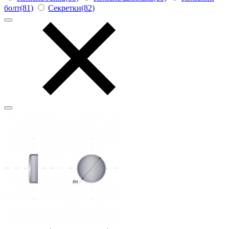
болт(81)
Секретки(82)