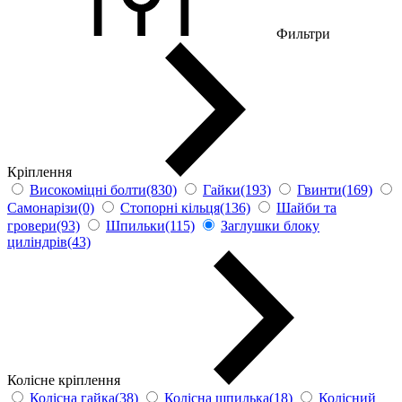
Фильтри
Кріплення
Високоміцні болти(830)
Гайки(193)
Гвинти(169)
Самонарізи(0)
Стопорні кільця(136)
Шайби та
гровери(93)
Шпильки(115)
Заглушки блоку
циліндрів(43)
Колісне кріплення
Колісна гайка(38)
Колісна шпилька(18)
Колісний