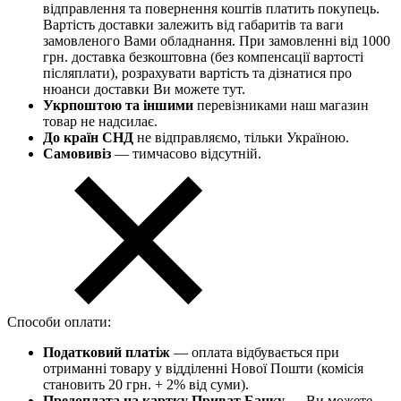
відправлення та повернення коштів платить покупець.
Вартість доставки залежить від габаритів та ваги
замовленого Вами обладнання. При замовленні від 1000
грн. доставка безкоштовна (без компенсації вартості
післяплати), розрахувати вартість та дізнатися про
нюанси доставки Ви можете тут.
Укрпоштою та іншими
перевізниками наш магазин
товар не надсилає.
До країн СНД
не відправляємо, тільки Україною.
Самовивіз
— тимчасово відсутній.
Способи оплати:
Податковий платіж
— оплата відбувається при
отриманні товару у відділенні Нової Пошти (комісія
становить 20 грн. + 2% від суми).
Предоплата на картку Приват Банку
— Ви можете