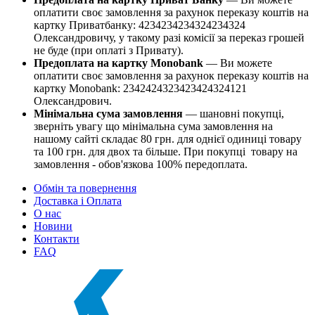
оплатити своє замовлення за рахунок переказу коштів на
картку Приватбанку: 4234234234324234324
Олександровичу, у такому разі комісії за переказ грошей
не буде (при оплаті з Привату).
Предоплата на картку Monobank
— Ви можете
оплатити своє замовлення за рахунок переказу коштів на
картку Monobank: 2342424323423424324121
Олександрович.
Мінімальна сума замовлення
— шановні покупці,
зверніть увагу що мінімальна сума замовлення на
нашому сайті складає 80 грн. для однієї одиниці товару
та 100 грн. для двох та більше. При покупці товару на
замовлення - обов'язкова 100% передоплата.
Обмін та повернення
Доставка і Оплата
О нас
Новини
Контакти
FAQ