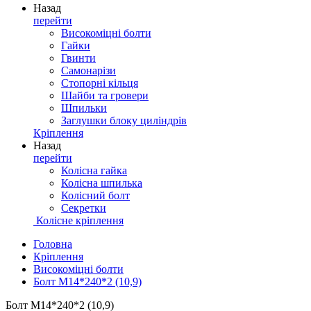
Назад
перейти
Високоміцні болти
Гайки
Гвинти
Самонарізи
Стопорні кільця
Шайби та гровери
Шпильки
Заглушки блоку циліндрів
Кріплення
Назад
перейти
Колісна гайка
Колісна шпилька
Колісний болт
Секретки
Колісне кріплення
Головна
Кріплення
Високоміцні болти
Болт М14*240*2 (10,9)
Болт М14*240*2 (10,9)