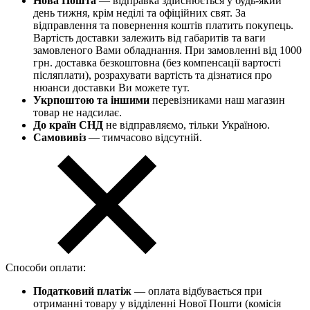
Нова Пошта
— відправка здійснюється у будь-який
день тижня, крім неділі та офіційних свят. За
відправлення та повернення коштів платить покупець.
Вартість доставки залежить від габаритів та ваги
замовленого Вами обладнання. При замовленні від 1000
грн. доставка безкоштовна (без компенсації вартості
післяплати), розрахувати вартість та дізнатися про
нюанси доставки Ви можете тут.
Укрпоштою та іншими
перевізниками наш магазин
товар не надсилає.
До країн СНД
не відправляємо, тільки Україною.
Самовивіз
— тимчасово відсутній.
Способи оплати:
Податковий платіж
— оплата відбувається при
отриманні товару у відділенні Нової Пошти (комісія