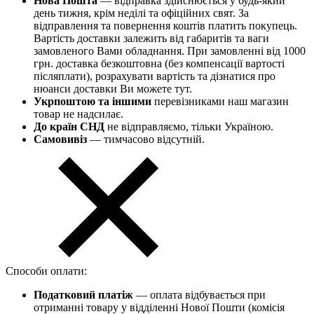
Нова Пошта
— відправка здійснюється у будь-який
день тижня, крім неділі та офіційних свят. За
відправлення та повернення коштів платить покупець.
Вартість доставки залежить від габаритів та ваги
замовленого Вами обладнання. При замовленні від 1000
грн. доставка безкоштовна (без компенсації вартості
післяплати), розрахувати вартість та дізнатися про
нюанси доставки Ви можете тут.
Укрпоштою та іншими
перевізниками наш магазин
товар не надсилає.
До країн СНД
не відправляємо, тільки Україною.
Самовивіз
— тимчасово відсутній.
Способи оплати:
Податковий платіж
— оплата відбувається при
отриманні товару у відділенні Нової Пошти (комісія