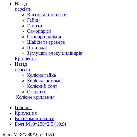
Назад
перейти
Високоміцні болти
Гайки
Гвинти
Самонарізи
Стопорні кільця
Шайби та гровери
Шпильки
Заглушки блоку циліндрів
Кріплення
Назад
перейти
Колісна гайка
Колісна шпилька
Колісний болт
Секретки
Колісне кріплення
Головна
Кріплення
Високоміцні болти
Болт М18*280*2,5 (10,9)
Болт М18*280*2,5 (10,9)