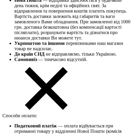
Нова Пошта
— відправка здійснюється у будь-який
день тижня, крім неділі та офіційних свят. За
відправлення та повернення коштів платить покупець.
Вартість доставки залежить від габаритів та ваги
замовленого Вами обладнання. При замовленні від 1000
грн. доставка безкоштовна (без компенсації вартості
післяплати), розрахувати вартість та дізнатися про
нюанси доставки Ви можете тут.
Укрпоштою та іншими
перевізниками наш магазин
товар не надсилає.
До країн СНД
не відправляємо, тільки Україною.
Самовивіз
— тимчасово відсутній.
Способи оплати:
Податковий платіж
— оплата відбувається при
отриманні товару у відділенні Нової Пошти (комісія