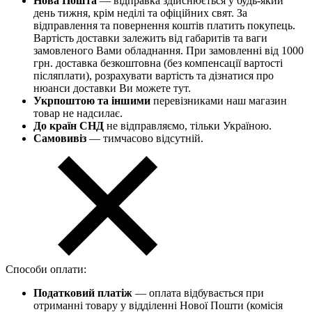
Нова Пошта
— відправка здійснюється у будь-який
день тижня, крім неділі та офіційних свят. За
відправлення та повернення коштів платить покупець.
Вартість доставки залежить від габаритів та ваги
замовленого Вами обладнання. При замовленні від 1000
грн. доставка безкоштовна (без компенсації вартості
післяплати), розрахувати вартість та дізнатися про
нюанси доставки Ви можете тут.
Укрпоштою та іншими
перевізниками наш магазин
товар не надсилає.
До країн СНД
не відправляємо, тільки Україною.
Самовивіз
— тимчасово відсутній.
Способи оплати:
Податковий платіж
— оплата відбувається при
отриманні товару у відділенні Нової Пошти (комісія