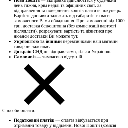
Нова Пошта
— відправка здійснюється у будь-який
день тижня, крім неділі та офіційних свят. За
відправлення та повернення коштів платить покупець.
Вартість доставки залежить від габаритів та ваги
замовленого Вами обладнання. При замовленні від 1000
грн. доставка безкоштовна (без компенсації вартості
післяплати), розрахувати вартість та дізнатися про
нюанси доставки Ви можете тут.
Укрпоштою та іншими
перевізниками наш магазин
товар не надсилає.
До країн СНД
не відправляємо, тільки Україною.
Самовивіз
— тимчасово відсутній.
Способи оплати:
Податковий платіж
— оплата відбувається при
отриманні товару у відділенні Нової Пошти (комісія