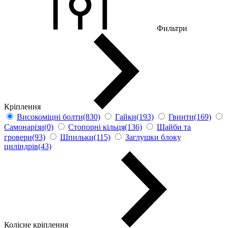
Фильтри
Кріплення
Високоміцні болти(830)
Гайки(193)
Гвинти(169)
Самонарізи(0)
Стопорні кільця(136)
Шайби та
гровери(93)
Шпильки(115)
Заглушки блоку
циліндрів(43)
Колісне кріплення