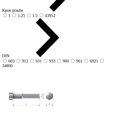
Крок різьби
1
1.25
1.5
43952
DIN
603
912
931
933
960
961
6921
34800