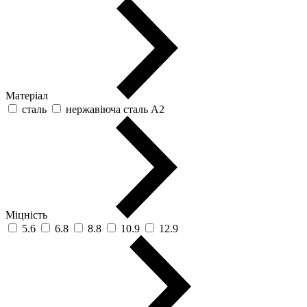
Матеріал
сталь
нержавіюча сталь А2
Міцність
5.6
6.8
8.8
10.9
12.9