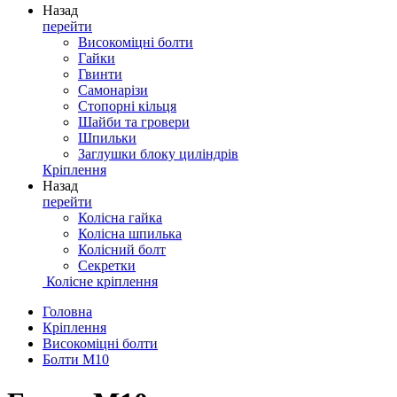
Назад
перейти
Високоміцні болти
Гайки
Гвинти
Самонарізи
Стопорні кільця
Шайби та гровери
Шпильки
Заглушки блоку циліндрів
Кріплення
Назад
перейти
Колісна гайка
Колісна шпилька
Колісний болт
Секретки
Колісне кріплення
Головна
Кріплення
Високоміцні болти
Болти М10