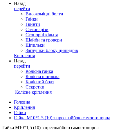
Назад
перейти
Високоміцні болти
Гайки
Гвинти
Самонарізи
Стопорні кільця
Шайби та гровери
Шпильки
Заглушки блоку циліндрів
Кріплення
Назад
перейти
Колісна гайка
Колісна шпилька
Колісний болт
Секретки
Колісне кріплення
Головна
Кріплення
Гайки
Гайка М10*1,5 (10) з пресшайбою самостопорна
Гайка М10*1,5 (10) з пресшайбою самостопорна