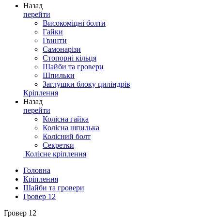
Назад
перейти
Високоміцні болти
Гайки
Гвинти
Самонарізи
Стопорні кільця
Шайби та гровери
Шпильки
Заглушки блоку циліндрів
Кріплення
Назад
перейти
Колісна гайка
Колісна шпилька
Колісний болт
Секретки
Колісне кріплення
Головна
Кріплення
Шайби та гровери
Гровер 12
Гровер 12