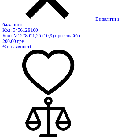
Видалити з
бажаного
Код: 545612Е100
Болт М12*80*1,25 (10,9) прессшайба
200.00 грн.
Є в наявності