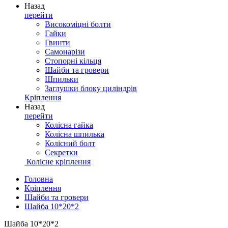
Назад
перейти
Високоміцні болти
Гайки
Гвинти
Самонарізи
Стопорні кільця
Шайби та гровери
Шпильки
Заглушки блоку циліндрів
Кріплення
Назад
перейти
Колісна гайка
Колісна шпилька
Колісний болт
Секретки
Колісне кріплення
Головна
Кріплення
Шайби та гровери
Шайба 10*20*2
Шайба 10*20*2