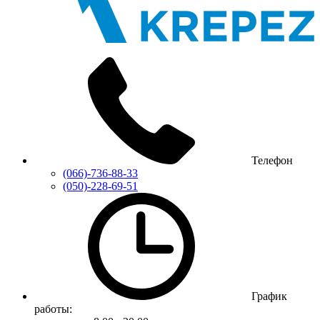
Телефон
(066)-736-88-33
(050)-228-69-51
График
работы: