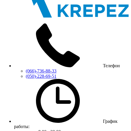
Телефон
(066)-736-88-33
(050)-228-69-51
График
работы: