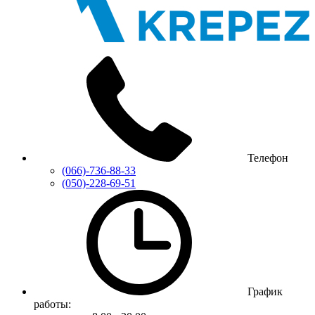
Телефон
(066)-736-88-33
(050)-228-69-51
График
работы: