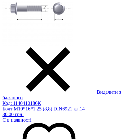
Видалити з
бажаного
Код: 1140410186K
Болт M10*16*1,25 (8,8) DIN6921 кл.14
30.00 грн.
Є в наявності