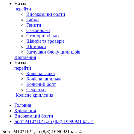
Назад
перейти
Високоміцні болти
Гайки
Гвинти
Самонарізи
Стопорні кільця
Шайби та гровери
Шпильки
Заглушки блоку циліндрів
Кріплення
Назад
перейти
Колісна гайка
Колісна шпилька
Колісний болт
Секретки
Колісне кріплення
Головна
Кріплення
Високоміцні болти
Болт M10*16*1,25 (8,8) DIN6921 кл.14
Болт M10*16*1,25 (8,8) DIN6921 кл.14