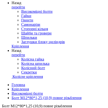
Назад
перейти
Високоміцні болти
Гайки
Гвинти
Самонарізи
Стопорні кільця
Шайби та гровери
Шпильки
Заглушки блоку циліндрів
Кріплення
Назад
перейти
Колісна гайка
Колісна шпилька
Колісний болт
Секретки
Колісне кріплення
Головна
Кріплення
Високоміцні болти
Болт М12*80*1,25 (10,9) повне різьблення
Болт М12*80*1,25 (10,9) повне різьблення