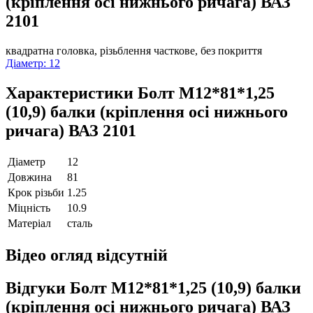
(кріплення осі нижнього ричага) ВАЗ
2101
квадратна головка, різьблення часткове, без покриття
Діаметр: 12
Характеристики
Болт М12*81*1,25
(10,9) балки (кріплення осі нижнього
ричага) ВАЗ 2101
Діаметр
12
Довжина
81
Крок різьби
1.25
Міцність
10.9
Матеріал
сталь
Відео огляд
відсутній
Відгуки
Болт М12*81*1,25 (10,9) балки
(кріплення осі нижнього ричага) ВАЗ