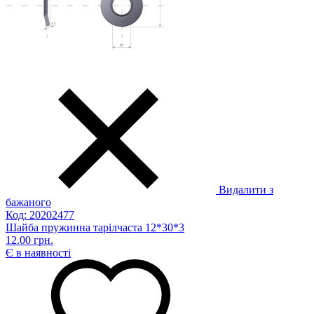
Видалити з
бажаного
Код: 20202477
Шайба пружинна тарілчаста 12*30*3
12.00 грн.
Є в наявності