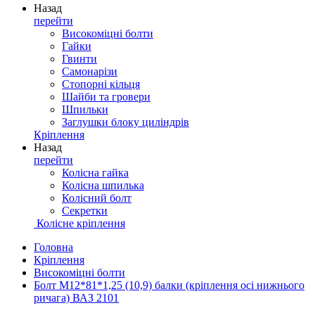
Назад
перейти
Високоміцні болти
Гайки
Гвинти
Самонарізи
Стопорні кільця
Шайби та гровери
Шпильки
Заглушки блоку циліндрів
Кріплення
Назад
перейти
Колісна гайка
Колісна шпилька
Колісний болт
Секретки
Колісне кріплення
Головна
Кріплення
Високоміцні болти
Болт М12*81*1,25 (10,9) балки (кріплення осі нижнього
ричага) ВАЗ 2101