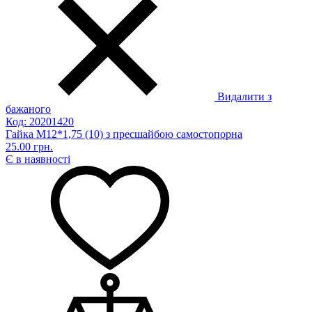
Видалити з
бажаного
Код: 20201420
Гайка М12*1,75 (10) з пресшайбою самостопорна
25.00 грн.
Є в наявності