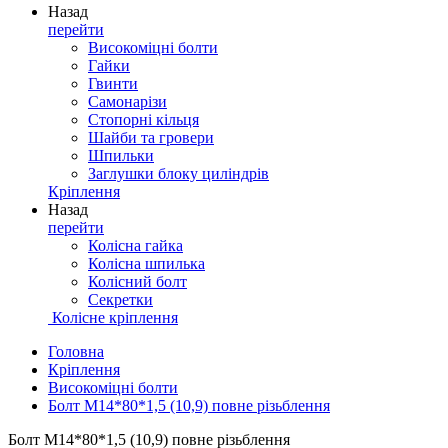
Назад
перейти
Високоміцні болти
Гайки
Гвинти
Самонарізи
Стопорні кільця
Шайби та гровери
Шпильки
Заглушки блоку циліндрів
Кріплення
Назад
перейти
Колісна гайка
Колісна шпилька
Колісний болт
Секретки
Колісне кріплення
Головна
Кріплення
Високоміцні болти
Болт М14*80*1,5 (10,9) повне різьблення
Болт М14*80*1,5 (10,9) повне різьблення