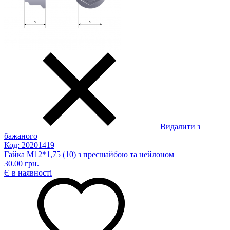
Видалити з
бажаного
Код: 20201419
Гайка М12*1,75 (10) з пресшайбою та нейлоном
30.00 грн.
Є в наявності